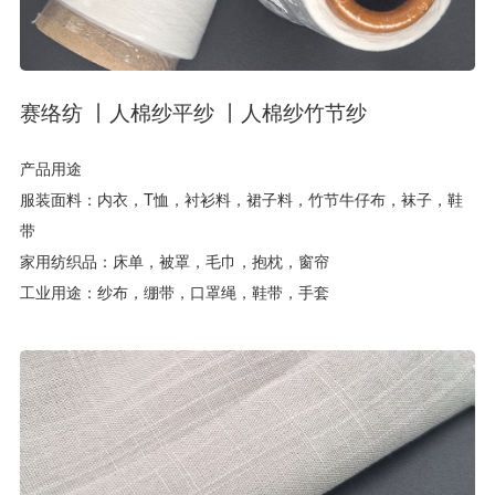
赛络纺 丨人棉纱平纱 丨人棉纱竹节纱
产品用途
服装面料：内衣，T恤，衬衫料，裙子料，竹节牛仔布，袜子，鞋
带
家用纺织品：床单，被罩，毛巾，抱枕，窗帘
工业用途：纱布，绷带，口罩绳，鞋带，手套